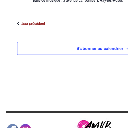
Salle de musique
73 avenue Larroumès, L'Haÿ-les-Roses
Jour précédent
S’abonner au calendrier