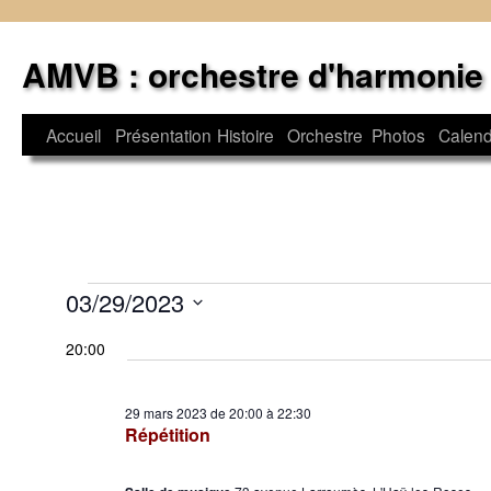
Aller
au
AMVB : orchestre d'harmonie
contenu
Accueil
Présentation
Histoire
Orchestre
Photos
Calend
Évènements
03/29/2023
Sélectionnez
for
20:00
une
29
date.
mars
29 mars 2023 de 20:00
à
22:30
Répétition
2023