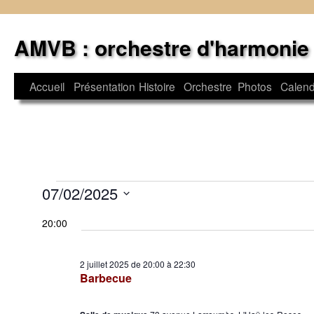
Aller
au
AMVB : orchestre d'harmonie
contenu
Accueil
Présentation
Histoire
Orchestre
Photos
Calend
Évènements
07/02/2025
Sélectionnez
for
20:00
une
2
date.
juillet
2 juillet 2025 de 20:00
à
22:30
Barbecue
2025