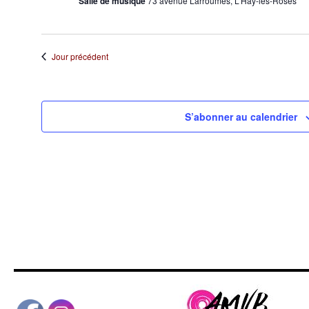
Salle de musique
73 avenue Larroumès, L'Haÿ-les-Roses
Jour précédent
S’abonner au calendrier