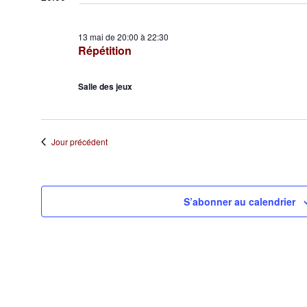
une
13
date.
mai
13 mai de 20:00
à
22:30
Répétition
2026
Salle des jeux
Jour précédent
S’abonner au calendrier