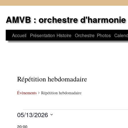
Aller
au
AMVB : orchestre d'harmonie
contenu
Accueil
Présentation
Histoire
Orchestre
Photos
Calend
Répétition hebdomadaire
Évènements
Répétition hebdomadaire
Évènements
05/13/2026
Sélectionnez
for
20:00