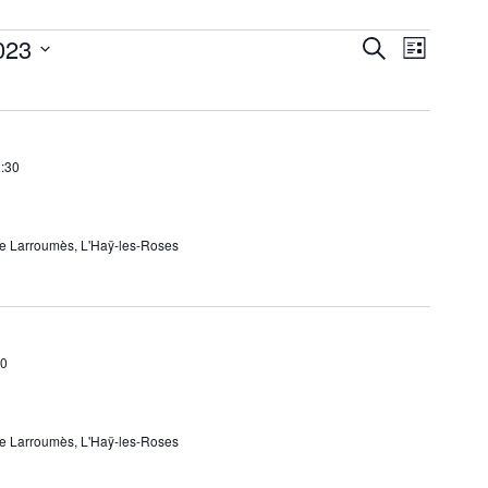
023
Navigati
Recherche
Recherche
Liste
de
et
vues
navigation
Évèneme
de
:30
vues
Évènements
e Larroumès, L'Haÿ-les-Roses
30
e Larroumès, L'Haÿ-les-Roses