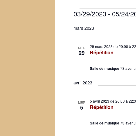
Évènements
03/29/2023
 - 
05/24/2
Sélectionnez
mars 2023
une
date.
29 mars 2023 de 20:00
à
22
MER
29
Répétition
Salle de musique
73 avenu
avril 2023
5 avril 2023 de 20:00
à
22:
MER
5
Répétition
Salle de musique
73 avenu