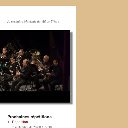
Association Musicale du Val de Bièvre
Prochaines répétitions
Répétition
2 septembre de 20:00
à
22:30