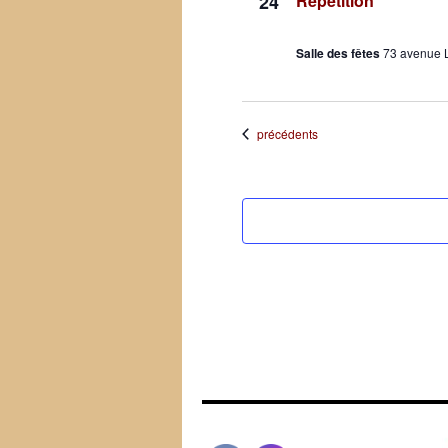
24
Répétition
Salle des fêtes
73 avenue 
Évènements
précédents