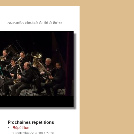
Association Musicale du Val de Bièvre
Prochaines répétitions
Répétition
2 septembre de 20:00
à
22:30