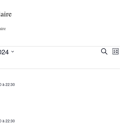
aire
aire
024
Navigati
Recherche
Recherche
Liste
de
et
vues
navigation
Évèneme
de
0
à
22:30
vues
Évènements
0
à
22:30