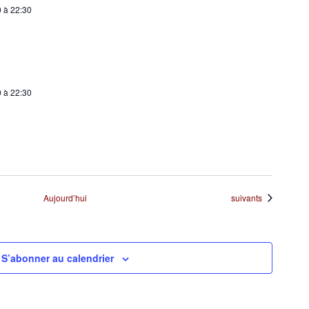
0
à
22:30
0
à
22:30
Évènements
Aujourd’hui
suivants
S’abonner au calendrier