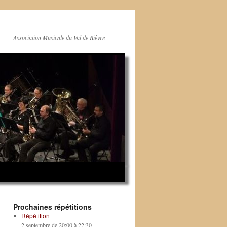
Association Musicale du Val de Bièvre
Prochaines répétitions
Répétition
2 septembre de 20:00
à
22:30