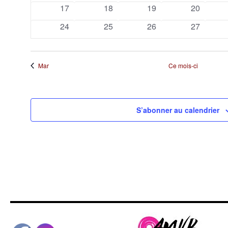
évènements
évènements
évènement
évènemen
0
0
1
0
17
18
19
20
évènements
évènements
évènement
évènemen
0
0
1
0
24
25
26
27
évènements
évènements
évènement
évènemen
Mar
Ce mois-ci
S’abonner au calendrier