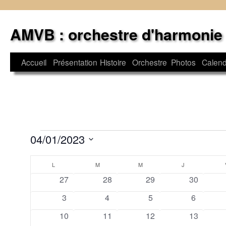
Aller
au
AMVB : orchestre d'harmonie
contenu
Accueil
Présentation
Histoire
Orchestre
Photos
Calend
Évènements
04/01/2023
Sélectionnez
Calendrier
une
L
LUNDI
M
MARDI
M
MERCREDI
J
JEUDI
date.
0
0
1
0
27
28
29
30
de
évènements
évènements
évènement
évènemen
0
0
1
0
3
4
5
6
Évènements
évènements
évènements
évènement
évèneme
0
0
1
0
10
11
12
13