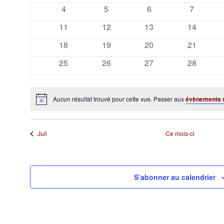
évènements
évènements
évènements
évènemen
0
0
0
0
4
5
6
7
Évènements
évènements
évènements
évènements
évèneme
0
0
0
0
11
12
13
14
évènements
évènements
évènements
évènemen
0
0
0
0
18
19
20
21
évènements
évènements
évènements
évènemen
0
0
0
0
25
26
27
28
évènements
évènements
évènements
évènemen
Aucun résultat trouvé pour cette vue. Passer aux
évènements 
Notice
Juil
Ce mois-ci
S’abonner au calendrier