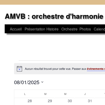
Aller
au
AMVB : orchestre d'harmonie
contenu
Accueil
Présentation
Histoire
Orchestre
Photos
Calend
Évènements
Aucun résultat trouvé pour cette vue. Passer aux
évènements 
Notice
08/01/2025
Sélectionnez
Calendrier
une
L
LUNDI
M
MARDI
M
MERCREDI
J
JEUDI
date.
0
0
0
0
28
29
30
31
de