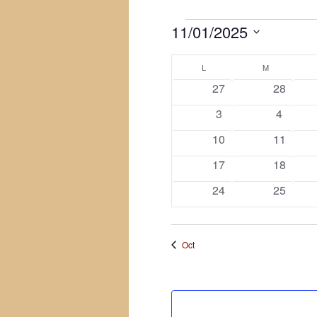
Évènements
11/01/2025
Sélectionnez
Calendrier
une
L
LUNDI
M
MARDI
date.
0
0
27
28
de
évènements
évèneme
0
0
3
4
Évènements
évènements
évènem
0
0
10
11
évènements
évèneme
0
0
17
18
évènements
évèneme
0
0
24
25
évènements
évèneme
Oct