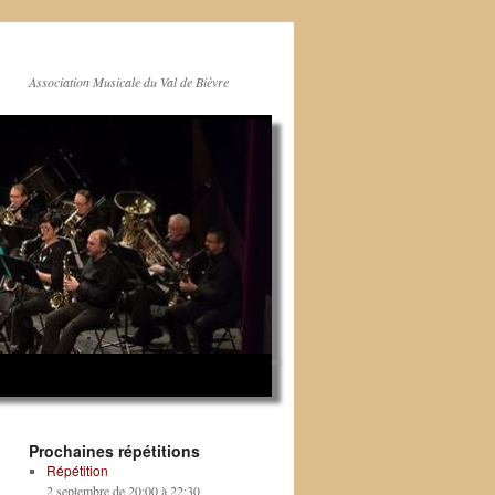
Association Musicale du Val de Bièvre
Prochaines répétitions
Répétition
2 septembre de 20:00
à
22:30