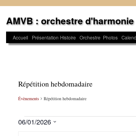
Aller
au
AMVB : orchestre d'harmonie
contenu
Accueil
Présentation
Histoire
Orchestre
Photos
Calend
Répétition hebdomadaire
Évènements
Répétition hebdomadaire
Évènements
06/01/2026
Sélectionnez