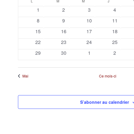
Calendrier
une
L
LUNDI
M
MARDI
M
MERCREDI
J
JEUDI
date.
0
0
1
0
1
2
3
4
de
évènements
évènements
évènement
évèneme
0
0
1
0
8
9
10
11
Évènements
évènements
évènements
évènement
évènemen
0
0
1
0
15
16
17
18
évènements
évènements
évènement
évènemen
0
0
0
0
22
23
24
25
évènements
évènements
évènements
évènemen
0
0
0
0
29
30
1
2
évènements
évènements
évènements
évèneme
Mai
Ce mois-ci
S’abonner au calendrier