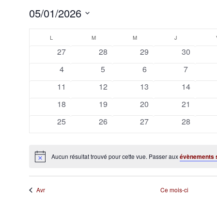
05/01/2026
Sélectionnez
Calendrier
une
L
LUNDI
M
MARDI
M
MERCREDI
J
JEUDI
date.
0
0
0
0
27
28
29
30
de
évènements
évènements
évènements
évènemen
0
0
0
0
4
5
6
7
Évènements
évènements
évènements
évènements
évèneme
0
0
0
0
11
12
13
14
évènements
évènements
évènements
évènemen
0
0
0
0
18
19
20
21
évènements
évènements
évènements
évènemen
0
0
0
0
25
26
27
28
évènements
évènements
évènements
évènemen
Aucun résultat trouvé pour cette vue. Passer aux
évènements 
Notice
Avr
Ce mois-ci