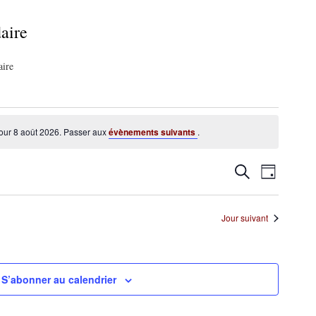
aire
aire
our 8 août 2026. Passer aux
évènements suivants
.
Navigati
Recherche
Recherche
Jour
de
et
vues
Jour suivant
navigation
Évèneme
de
vues
S’abonner au calendrier
Évènements