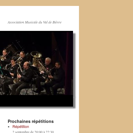
Association Musicale du Val de Bièvre
Prochaines répétitions
Répétition
2 septembre de 20:00
à
22:30