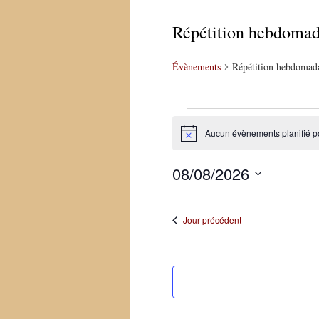
Répétition hebdomad
Évènements
Répétition hebdomad
Évènements
Aucun évènements planifié p
Notice
for
8
08/08/2026
août
Sélectionnez
une
2026
Jour précédent
date.