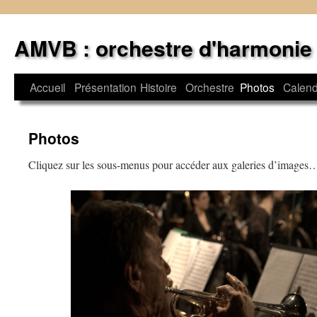
Aller
au
AMVB : orchestre d'harmonie
contenu
Accueil
Présentation
Histoire
Orchestre
Photos
Calend
Photos
Cliquez sur les sous-menus pour accéder aux galeries d’images