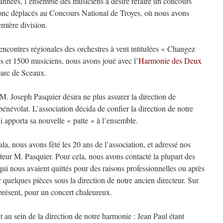
nnées, l’ensemble des musiciens a désiré refaire un concours
c déplacés au Concours National de Troyes, où nous avons
mière division.
encontres régionales des orchestres à vent intitulées « Changez
es et 1500 musiciens, nous avons joué avec l’
Harmonie des Deux
parc de Sceaux.
M. Joseph Pasquier désira ne plus assurer la direction de
bénévolat. L’association décida de confier la direction de notre
i apporta sa nouvelle « patte » à l’ensemble.
a, nous avons fêté les 20 ans de l’association, et adressé nos
teur M. Pasquier. Pour cela, nous avons contacté la plupart des
qui nous avaient quittés pour des raisons professionnelles ou après
quelques pièces sous la direction de notre ancien directeur. Sur
résent, pour un concert chaleureux.
u sein de la direction de notre harmonie : Jean Paul étant