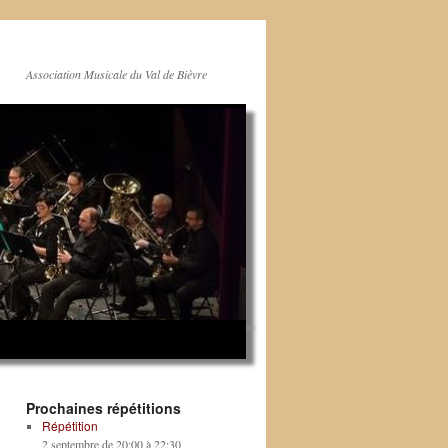
Association Musicale du Val de Bièvre
Prochaines répétitions
Répétition
2 septembre de 20:00
à
22:30