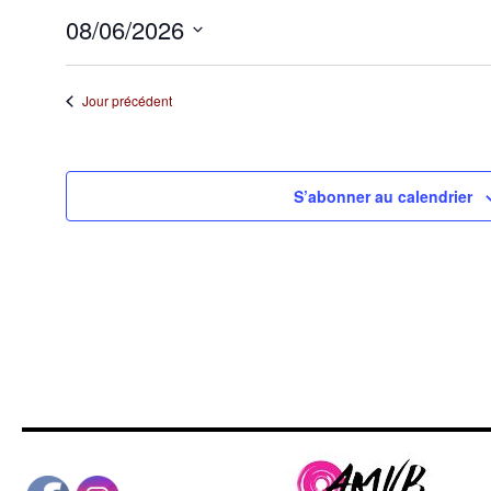
6
08/06/2026
août
Sélectionnez
une
2026
Jour précédent
date.
S’abonner au calendrier