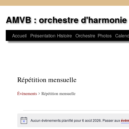
Aller
au
AMVB : orchestre d'harmonie
contenu
Accueil
Présentation
Histoire
Orchestre
Photos
Calend
Répétition mensuelle
Évènements
Répétition mensuelle
Évènements
Aucun évènements planifié pour 6 août 2026. Passer aux
évèn
Notice
for