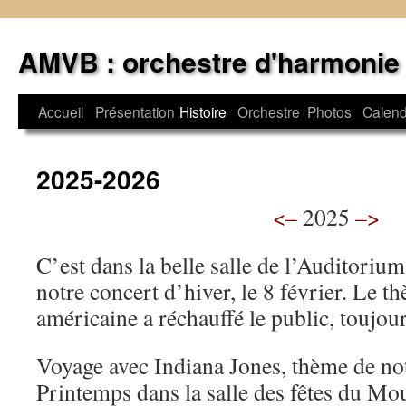
Aller
au
AMVB : orchestre d'harmonie
contenu
Accueil
Présentation
Histoire
Orchestre
Photos
Calend
2025-2026
<–
2025
–>
C’est dans la belle salle de l’Auditori
notre concert d’hiver, le 8 février. Le t
américaine a réchauffé le public, toujo
Voyage avec Indiana Jones, thème de no
Printemps dans la salle des fêtes du Mou