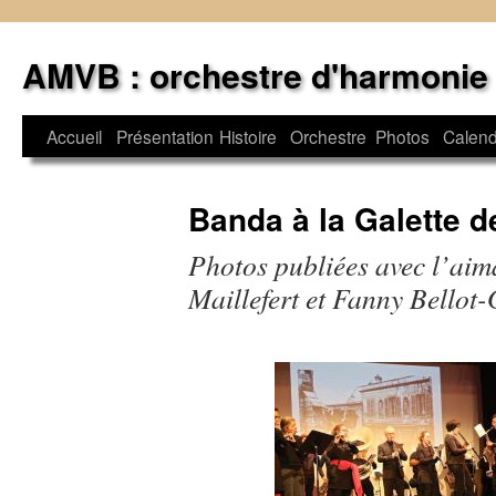
Aller
au
AMVB : orchestre d'harmonie
contenu
Accueil
Présentation
Histoire
Orchestre
Photos
Calend
Banda à la Galette d
Photos publiées avec l’aim
Maillefert et Fanny Bellot-