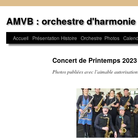
Aller
au
AMVB : orchestre d'harmonie
contenu
Accueil
Présentation
Histoire
Orchestre
Photos
Calend
Concert de Printemps 2023
Photos publiées avec l’aimable autorisation