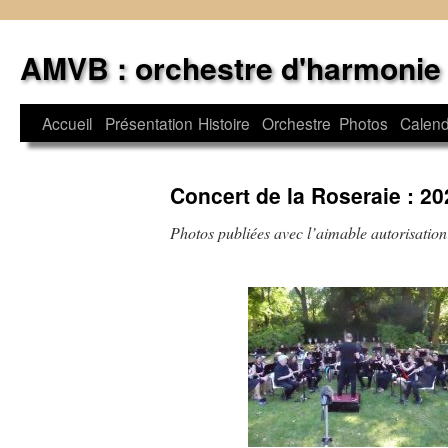
Aller
au
AMVB : orchestre d'harmonie
contenu
Accueil
Présentation
Histoire
Orchestre
Photos
Calend
Concert de la Roseraie : 20
Photos publiées avec l’aimable autorisation