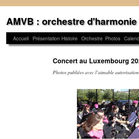
Aller
au
AMVB : orchestre d'harmonie
contenu
Accueil
Présentation
Histoire
Orchestre
Photos
Calend
Concert au Luxembourg 20
Photos publiées avec l’aimable autorisation