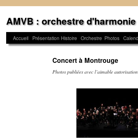
Aller
au
AMVB : orchestre d'harmonie
contenu
Accueil
Présentation
Histoire
Orchestre
Photos
Calend
Concert à Montrouge
Photos publiées avec l’aimable autorisatio