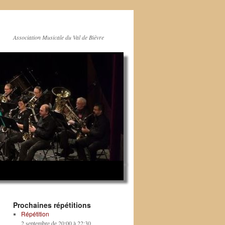
Association Musicale du Val de Bièvre
Prochaines répétitions
Répétition
2 septembre de 20:00
à
22:30