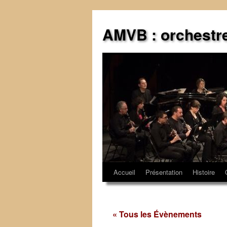
Aller
au
AMVB : orchestr
contenu
Accueil
Présentation
Histoire
« Tous les Évènements