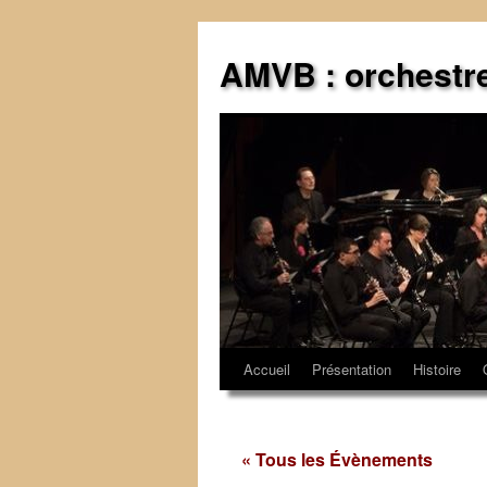
Aller
au
AMVB : orchestr
contenu
Accueil
Présentation
Histoire
« Tous les Évènements