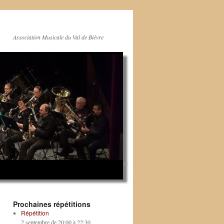
Association Musicale du Val de Bièvre
Prochaines répétitions
Répétition
2 septembre de 20:00
à
22:30