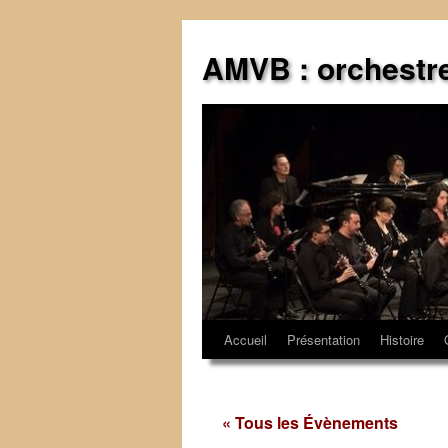
Aller
au
AMVB : orchestr
contenu
Accueil
Présentation
Histoire
« Tous les Évènements