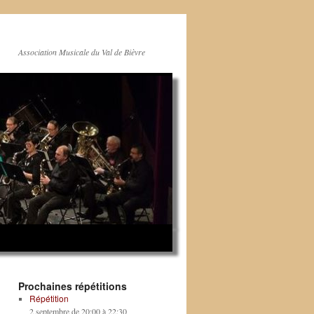
Association Musicale du Val de Bièvre
Prochaines répétitions
Répétition
2 septembre de 20:00
à
22:30