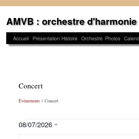
Aller
au
AMVB : orchestre d'harmonie
contenu
Accueil
Présentation
Histoire
Orchestre
Photos
Calend
Concert
Évènements
Concert
Évènements
08/07/2026
Sélectionnez