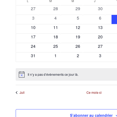
Calendrier
une
L
LUNDI
M
MARDI
M
MERCREDI
J
JEUDI
date.
0
0
0
0
27
28
29
30
de
évènements
évènements
évènements
évènemen
0
0
0
0
3
4
5
6
Évènements
évènements
évènements
évènements
évèneme
0
0
0
0
10
11
12
13
évènements
évènements
évènements
évènemen
0
0
0
0
17
18
19
20
évènements
évènements
évènements
évènemen
0
0
0
0
24
25
26
27
évènements
évènements
évènements
évènemen
0
0
0
0
31
1
2
3
évènements
évènements
évènements
évèneme
Il n’y a pas d’évènements ce jour là.
Notice
Juil
Ce mois-ci
S’abonner au calendrier